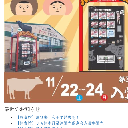
最近のお知らせ
【熊食館】夏到来 和王で焼肉を！
【熊食館】ＪＡ熊本経済連販売促進会入賞牛販売