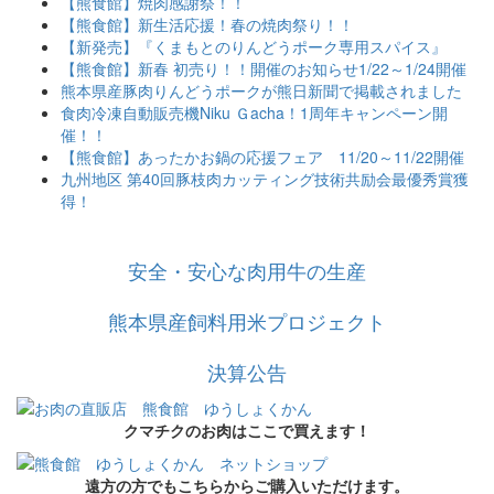
【熊食館】焼肉感謝祭！！
【熊食館】新生活応援！春の焼肉祭り！！
【新発売】『くまもとのりんどうポーク専用スパイス』
【熊食館】新春 初売り！！開催のお知らせ1/22～1/24開催
熊本県産豚肉りんどうポークが熊日新聞で掲載されました
食肉冷凍自動販売機Niku Ｇacha！1周年キャンペーン開
催！！
【熊食館】あったかお鍋の応援フェア 11/20～11/22開催
九州地区 第40回豚枝肉カッティング技術共励会最優秀賞獲
得！
安全・安心な肉用牛の生産
熊本県産飼料用米プロジェクト
決算公告
クマチクのお肉はここで買えます！
遠方の方でもこちらからご購入いただけます。