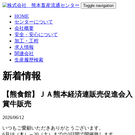
Toggle navigation
HOME
センターについて
会社概要
安全・安心について
加工・工程
求人情報
関連会社
生産履歴検索
新着情報
【熊食館】ＪＡ熊本経済連販売促進会入
賞牛販売
2026/06/12
いつもご愛顧いただきありがとうございます。
6月18（木）～20（土）までの3日間で開催致します。