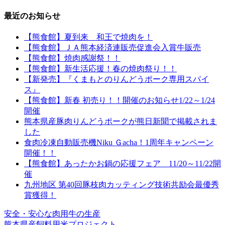
最近のお知らせ
【熊食館】夏到来 和王で焼肉を！
【熊食館】ＪＡ熊本経済連販売促進会入賞牛販売
【熊食館】焼肉感謝祭！！
【熊食館】新生活応援！春の焼肉祭り！！
【新発売】『くまもとのりんどうポーク専用スパイ
ス』
【熊食館】新春 初売り！！開催のお知らせ1/22～1/24
開催
熊本県産豚肉りんどうポークが熊日新聞で掲載されま
した
食肉冷凍自動販売機Niku Ｇacha！1周年キャンペーン
開催！！
【熊食館】あったかお鍋の応援フェア 11/20～11/22開
催
九州地区 第40回豚枝肉カッティング技術共励会最優秀
賞獲得！
安全・安心な肉用牛の生産
熊本県産飼料用米プロジェクト